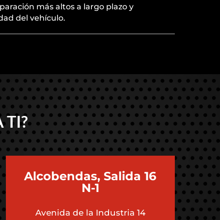
paración más altos a largo plazo y
ad del vehículo.
 TI?
Alcobendas, Salida 16
N-1
Avenida de la Industria 14