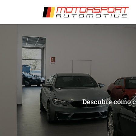
[/et_pb_slide]
[/et_pb_slide]
Descubre cómo ca