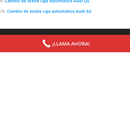
Cambio de aceite caja automática Audi Q5
Cambio de aceite caja automática Audi A5
Archives
Categories
¡LLAMA AHORA!
septiembre 2022
Uncategorized