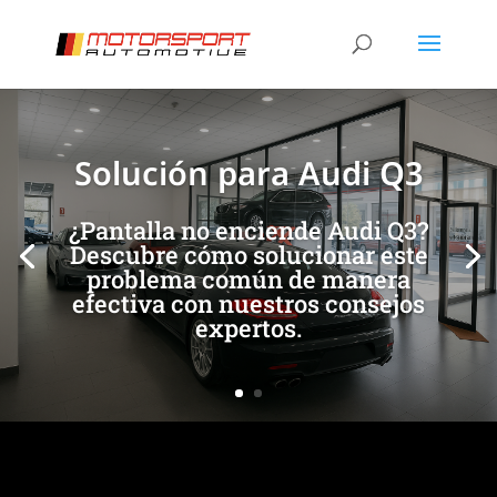
[/et_pb_slide]
[/et_pb_slide]
Solución para Audi Q3
¿Pantalla no enciende Audi Q3?
Descubre cómo solucionar este
problema común de manera
efectiva con nuestros consejos
expertos.