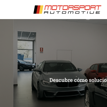
[/et_pb_slide]
[/et_pb_slide]
Descubre cómo solucion