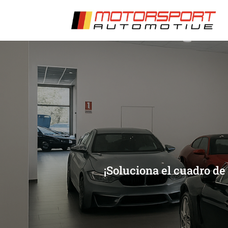
[/et_pb_slide]
[/et_pb_slide]
¡Soluciona el cuadro de