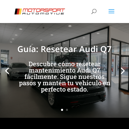
[/et_pb_slide]
[/et_pb_slide]
Guía: Resetear Audi Q7
Descubre cómo resetear
mantenimiento Audi Q7
fácilmente. Sigue nuestros
pasos y mantén tu vehículo en
perfecto estado.