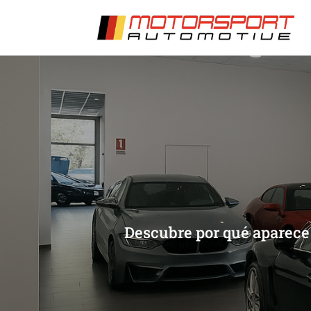
[/et_pb_slide]
[/et_pb_slide]
Descubre por qué aparece 