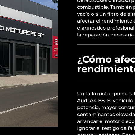
defectuosas o incluso 
combustible. También p
vacío o a un filtro de a
afectar el rendimiento 
diagnóstico profesional 
la reparación necesaria
¿Cómo afect
rendimient
Un fallo motor puede af
Audi A4 B8. El vehícul
potencia, mayor consu
contaminantes elevadas
arrancar el motor o exp
Ignorar el testigo de f