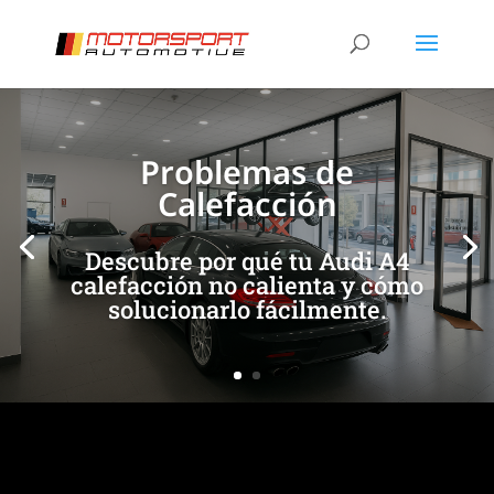
[/et_pb_slide]
[/et_pb_slide]
Problemas de
Calefacción
Descubre por qué tu Audi A4
calefacción no calienta y cómo
solucionarlo fácilmente.