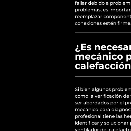
fallar debido a problema
problemas, es important
reemplazar componente
conexiones estén firmes
¿Es necesar
mecánico p
calefacción
Si bien algunos proble
como la verificación de 
ser abordados por el pr
mecánico para diagnóst
profesional tiene las h
identificar y soluciona
ventilador del calefact