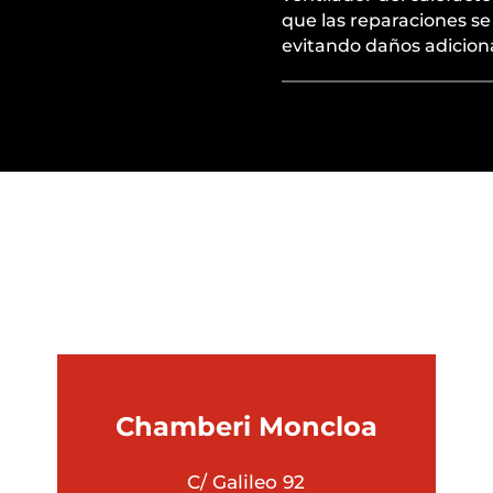
que las reparaciones se
evitando daños adiciona
É UBICACIÓN ES MEJOR PARA
Chamberi
Moncloa
C/ Galileo 92