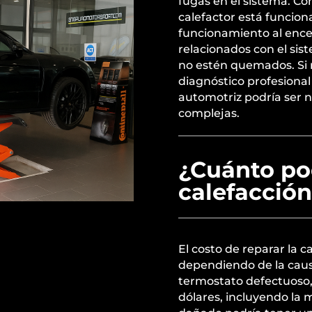
fugas en el sistema. Co
calefactor está funci
funcionamiento al encen
relacionados con el sis
no estén quemados. Si 
diagnóstico profesional
automotriz podría ser n
complejas.
¿Cuánto pod
calefacción
El costo de reparar la c
dependiendo de la causa
termostato defectuoso,
dólares, incluyendo la 