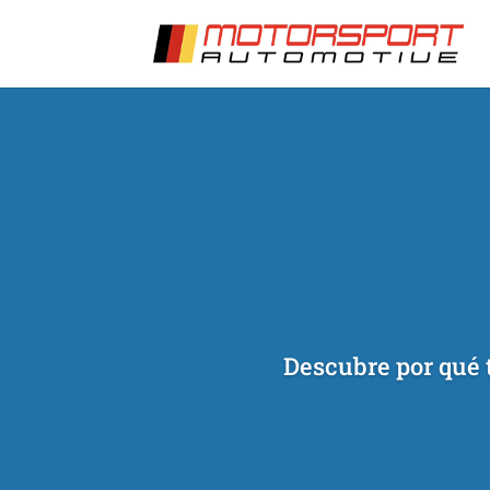
[/et_pb_slide]
[/et_pb_slide]
Descubre por qué t