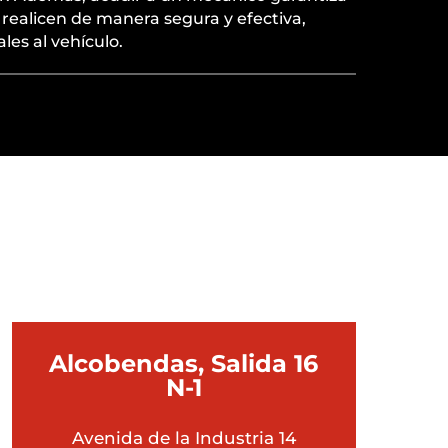
 realicen de manera segura y efectiva,
les al vehículo.
 TI?
Alcobendas, Salida 16
N-1
Avenida de la Industria 14