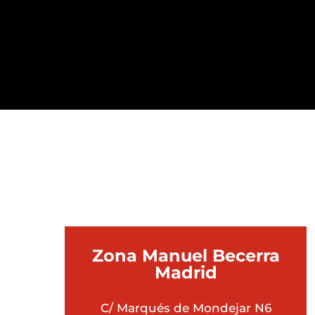
¿QU
Zona Manuel Becerra
Madrid
C/ Marqués de Mondejar N6