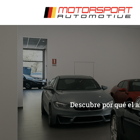
[/et_pb_slide]
[/et_pb_slide]
Descubre por qué el a