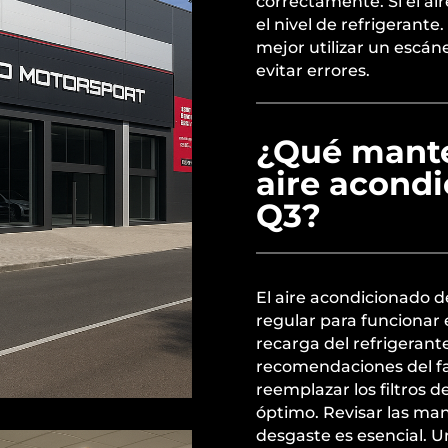
correctamente. Si el air
el nivel de refrigerante
mejor utilizar un escán
evitar errores.
¿Qué mante
aire acond
Q3?
El aire acondicionado 
regular para funcionar e
recarga del refrigerant
recomendaciones del fa
reemplazar los filtros 
óptimo. Revisar las ma
desgaste es esencial.