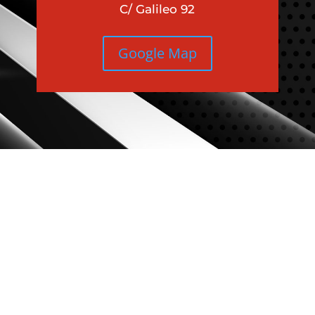
C/ Galileo 92
Google Map