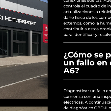
conexiones sueltas. Ad
controla el cuadro de i
actualizaciones o reinic
daño físico de los comp
externos, como la hume
contribuir a estos pro
para identificar y resolv
¿Cómo se p
un fallo en
A6?
Diagnosticar un fallo 
comienza con una inspec
eléctricas. A continuac
de diagnóstico OBD-II pa