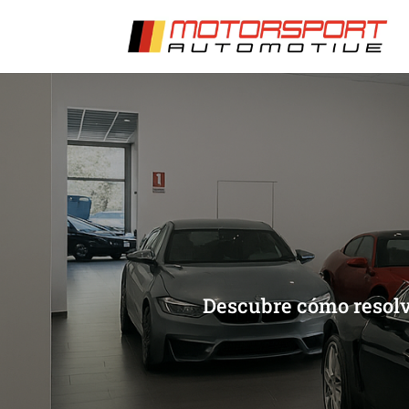
[/et_pb_slide]
[/et_pb_slide]
Descubre cómo resolve