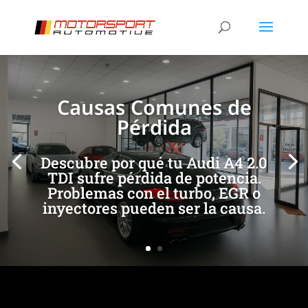
[/et_pb_slide]
[/et_pb_slide]
Causas Comunes de
Pérdida
Descubre por qué tu Audi A4 2.0
TDI sufre pérdida de potencia.
Problemas con el turbo, EGR o
inyectores pueden ser la causa.