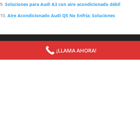
Soluciones para Audi A3 con aire acondicionado débil
Aire Acondicionado Audi Q5 No Enfría: Soluciones
Archives
Categories
¡LLAMA AHORA!
septiembre 2022
Uncategorized