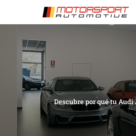
[/et_pb_slide]
[/et_pb_slide]
Descubre por qué tu Audi 