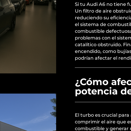
Si tu Audi A6 no tiene 
Un filtro de aire obstrui
reduciendo su eficienc
el sistema de combusti
combustible defectuos
problemas con el siste
catalítico obstruido. F
encendido, como bujías
podrían afectar el rend
¿Cómo afect
potencia d
El turbo es crucial par
comprimir el aire que 
combustible y generar m