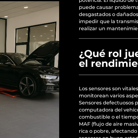
potencia. El líquido de
puede causar problem
desgastados o dañados
impedir que la transmi
realizar un mantenimie
¿Qué rol ju
el rendimie
Los sensores son vitale
monitorean varios aspec
Sensores defectuosos p
computadora del vehícul
combustible o el tiemp
MAF (flujo de aire mas
rica o pobre, afectando