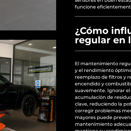
sensores en buen estad
funcione eficientement
¿Cómo infl
regular en 
El mantenimiento regul
y el rendimiento óptimo
reemplazo de filtros y r
encendido y combustib
suavemente. Ignorar el
acumulación de residu
clave, reduciendo la po
corregir problemas men
mayores puede prevenir
mantenimiento adecuado
mantiene su rendimien