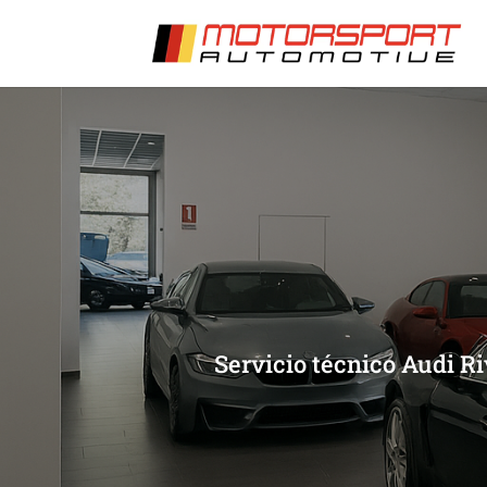
[/et_pb_slide]
[/et_pb_slide]
Servicio técnico Audi Ri