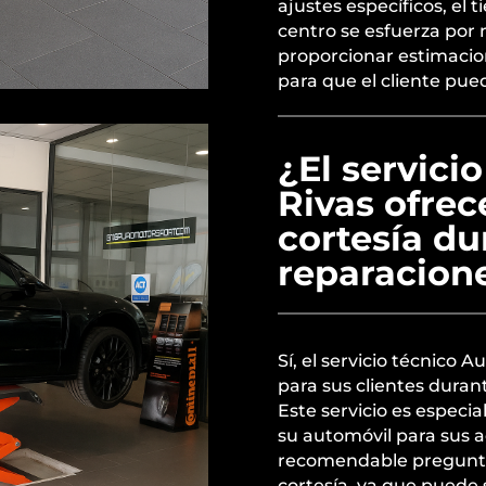
ajustes específicos, el 
centro se esfuerza por 
proporcionar estimacio
para que el cliente pu
¿El servici
Rivas ofrec
cortesía du
reparacion
Sí, el servicio técnico 
para sus clientes durant
Este servicio es especi
su automóvil para sus act
recomendable preguntar
cortesía, ya que puede 