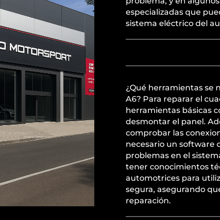
problema, y en algunos 
especializadas que pued
sistema eléctrico del a
¿Qué herramientas se n
A6? Para reparar el cua
herramientas básicas co
desmontar el panel. Ad
comprobar las conexione
necesario un software d
problemas en el sistema
tener conocimientos té
automotrices para utili
segura, asegurando que
reparación.