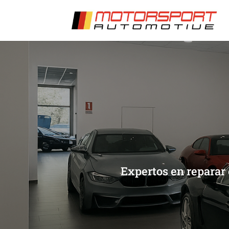
[/et_pb_slide]
[/et_pb_slide]
Expertos en reparar 